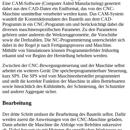
Eine CAM-Software (Computer Aided Manufacturing) generiert
dabei aus den CAD-Daten ein Endformat, das von der CNC-
Maschine unmittelbar verarbeitet werden kann. Das CAM-System
wandelt die Konstruktionsdaten des Bauteils aus dem CAD-
Programm in ein CNC-Programm um und berücksichtigt dabei die
diversen maschinenspezifischen Parameter. Zu den Parametern
gehören unter anderem die Werkzeuggeometrie, die Vorschübe
sowie die Drehzahlen. Die NC-Programmierung unterscheidet sich
dabei in der Regel je nach Fertigungsprozess und Maschine.
Mithilfe von Simulationen können Programmierfehler frühzeitig
erkannt und vor Beginn der Herstellung behoben werden.
Zwischen der CNC-Bewegungssteuerung und der Maschine selbst
arbeitet ein weiteres Gerät: Die speicherprogrammierbare Steuerung,
kurz SPS. Die SPS wird vom Maschinenhersteller programmiert
und stellt die korrekte Funktion der Maschine in allen Betriebsarten
sowie hinsichtlich des Kühlmittels, der Schmierung, der Schutztüre
und anderer Aggregate sicher.
Bearbeitung
Der dritte Schritt umfasst die Bearbeitung des Bauteils selbst. Dafür
werden zuerst die Anweisungen von der CNC-Maschine geladen.
Dann arbeitet die Maschine die Abfolge von Befehlen sukzessive
ab. Dabei bewegt sie mit Motoren die spezifischen Werkzeuge zu