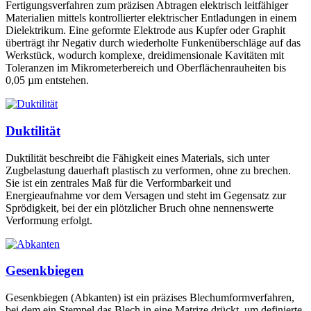
Fertigungsverfahren zum präzisen Abtragen elektrisch leitfähiger
Materialien mittels kontrollierter elektrischer Entladungen in einem
Dielektrikum. Eine geformte Elektrode aus Kupfer oder Graphit
überträgt ihr Negativ durch wiederholte Funkenüberschläge auf das
Werkstück, wodurch komplexe, dreidimensionale Kavitäten mit
Toleranzen im Mikrometerbereich und Oberflächenrauheiten bis
0,05 µm entstehen.
Duktilität
Duktilität beschreibt die Fähigkeit eines Materials, sich unter
Zugbelastung dauerhaft plastisch zu verformen, ohne zu brechen.
Sie ist ein zentrales Maß für die Verformbarkeit und
Energieaufnahme vor dem Versagen und steht im Gegensatz zur
Sprödigkeit, bei der ein plötzlicher Bruch ohne nennenswerte
Verformung erfolgt.
Gesenkbiegen
Gesenkbiegen (Abkanten) ist ein präzises Blechumformverfahren,
bei dem ein Stempel das Blech in eine Matrize drückt, um definierte