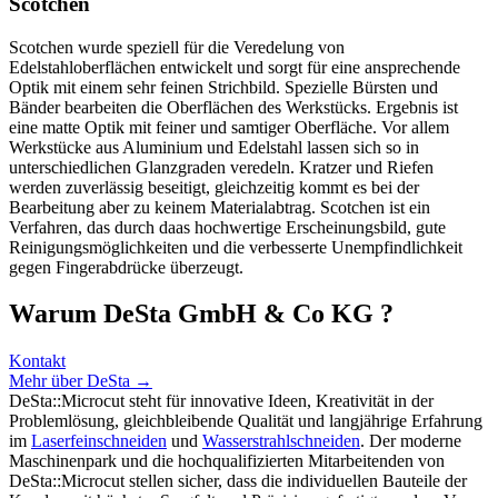
Scotchen
Scotchen wurde speziell für die Veredelung von
Edelstahloberflächen entwickelt und sorgt für eine ansprechende
Optik mit einem sehr feinen Strichbild. Spezielle Bürsten und
Bänder bearbeiten die Oberflächen des Werkstücks. Ergebnis ist
eine matte Optik mit feiner und samtiger Oberfläche. Vor allem
Werkstücke aus Aluminium und Edelstahl lassen sich so in
unterschiedlichen Glanzgraden veredeln. Kratzer und Riefen
werden zuverlässig beseitigt, gleichzeitig kommt es bei der
Bearbeitung aber zu keinem Materialabtrag. Scotchen ist ein
Verfahren, das durch daas hochwertige Erscheinungsbild, gute
Reinigungsmöglichkeiten und die verbesserte Unempfindlichkeit
gegen Fingerabdrücke überzeugt.
Warum DeSta GmbH & Co KG ?
Kontakt
Mehr über DeSta →
DeSta::Microcut steht für innovative Ideen, Kreativität in der
Problemlösung, gleichbleibende Qualität und langjährige Erfahrung
im
Laserfeinschneiden
und
Wasserstrahlschneiden
. Der moderne
Maschinenpark und die hochqualifizierten Mitarbeitenden von
DeSta::Microcut stellen sicher, dass die individuellen Bauteile der