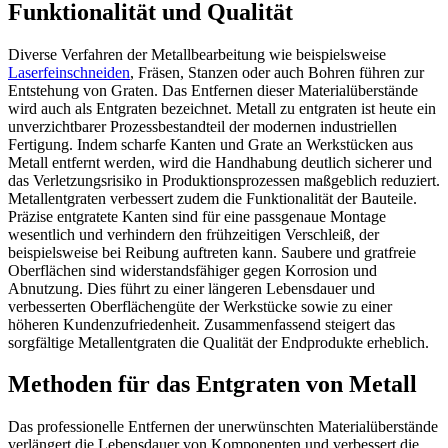
Funktionalität und Qualität
Diverse Verfahren der Metallbearbeitung wie beispielsweise
Laserfeinschneiden
, Fräsen, Stanzen oder auch Bohren führen zur
Entstehung von Graten. Das Entfernen dieser Materialüberstände
wird auch als Entgraten bezeichnet. Metall zu entgraten ist heute ein
unverzichtbarer Prozessbestandteil der modernen industriellen
Fertigung. Indem scharfe Kanten und Grate an Werkstücken aus
Metall entfernt werden, wird die Handhabung deutlich sicherer und
das Verletzungsrisiko in Produktionsprozessen maßgeblich reduziert.
Metallentgraten verbessert zudem die Funktionalität der Bauteile.
Präzise entgratete Kanten sind für eine passgenaue Montage
wesentlich und verhindern den frühzeitigen Verschleiß, der
beispielsweise bei Reibung auftreten kann. Saubere und gratfreie
Oberflächen sind widerstandsfähiger gegen Korrosion und
Abnutzung. Dies führt zu einer längeren Lebensdauer und
verbesserten Oberflächengüte der Werkstücke sowie zu einer
höheren Kundenzufriedenheit. Zusammenfassend steigert das
sorgfältige Metallentgraten die Qualität der Endprodukte erheblich.
Methoden für das Entgraten von Metall
Das professionelle Entfernen der unerwünschten Materialüberstände
verlängert die Lebensdauer von Komponenten und verbessert die