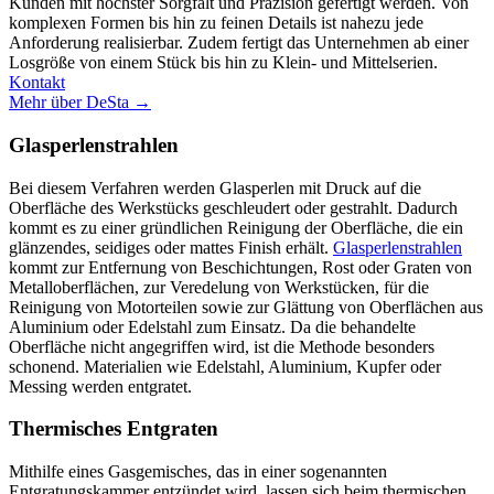
Kunden mit höchster Sorgfalt und Präzision gefertigt werden. Von
komplexen Formen bis hin zu feinen Details ist nahezu jede
Anforderung realisierbar. Zudem fertigt das Unternehmen ab einer
Losgröße von einem Stück bis hin zu Klein- und Mittelserien.
Kontakt
Mehr über DeSta →
Glasperlenstrahlen
Bei diesem Verfahren werden Glasperlen mit Druck auf die
Oberfläche des Werkstücks geschleudert oder gestrahlt. Dadurch
kommt es zu einer gründlichen Reinigung der Oberfläche, die ein
glänzendes, seidiges oder mattes Finish erhält.
Glasperlenstrahlen
kommt zur Entfernung von Beschichtungen, Rost oder Graten von
Metalloberflächen, zur Veredelung von Werkstücken, für die
Reinigung von Motorteilen sowie zur Glättung von Oberflächen aus
Aluminium oder Edelstahl zum Einsatz. Da die behandelte
Oberfläche nicht angegriffen wird, ist die Methode besonders
schonend. Materialien wie Edelstahl, Aluminium, Kupfer oder
Messing werden entgratet.
Thermisches Entgraten
Mithilfe eines Gasgemisches, das in einer sogenannten
Entgratungskammer entzündet wird, lassen sich beim thermischen